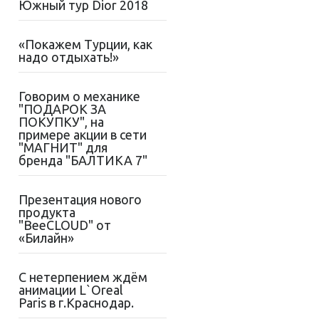
Южный тур Dior 2018
«Покажем Турции, как
надо отдыхать!»
Говорим о механике
"ПОДАРОК ЗА
ПОКУПКУ", на
примере акции в сети
"МАГНИТ" для
бренда "БАЛТИКА 7"
Презентация нового
продукта
"BeeCLOUD" от
«Билайн»
С нетерпением ждём
анимации L`Oreal
Paris в г.Краснодар.