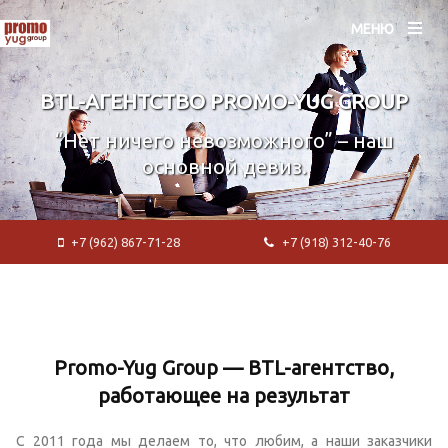
МЕНЮ
BTL-АГЕНТСТВО PROMO-YUG GROUP
“Нет ничего невозможного” – наш
основной девиз.
+7 (962) 867-71-28
+7 (918) 312-40-76
Promo-Yug Group — BTL-агентство,
работающее на результат
С 2011 года мы делаем то, что любим, а наши заказчики