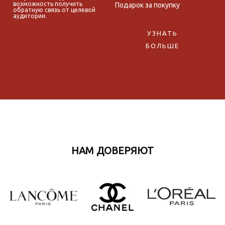
БОЛЬШЕ
БОЛЬШЕ
случаях при увеличении
возможность получить
Подарок за покупку
БОЛЬШЕ
узнаваемости мероприятия -
обратную связь от целевой
это сопровождается
аудитории.
узнаваемостью бренда и как
УЗНАТЬ
следствие - увеличение продаж.
УЗНАТЬ
БОЛЬШЕ
БОЛЬШЕ
НАМ ДОВЕРЯЮТ