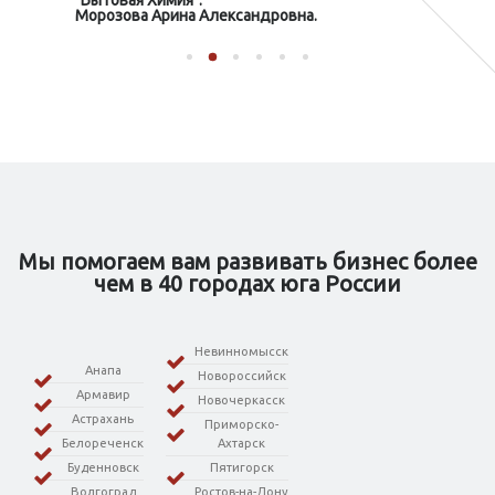
Морозова Арина Александровна.
Мы помогаем вам развивать бизнес более
чем в 40 городах юга России
Невинномысск
Анапа
Новороссийск
Армавир
Новочеркасск
Астрахань
Приморско-
Белореченск
Ахтарск
Буденновск
Пятигорск
Волгоград
Ростов-на-Дону