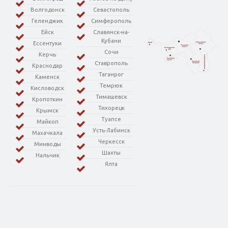
Волгодонск
Севастополь
Геленджик
Симферополь
Ейск
Славянск-на-
Кубани
Ессентуки
Сочи
Керчь
Ставрополь
Краснодар
Таганрог
Каменск
Темрюк
Кисловодск
Тимашевск
Кропоткин
Тихорецк
Крымск
Туапсе
Майкоп
Усть-Лабинск
Махачкала
Черкесск
Минводы
Шахты
Нальчик
Ялта